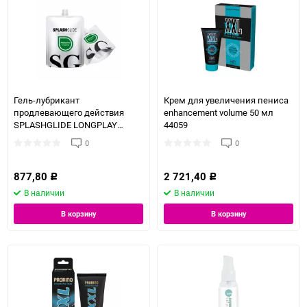
Гель-лубрикант
Крем для увеличения пениса
продлевающего действия
enhancement volume 50 мл
SPLASHGLIDE LONGPLAY
44059
PROLONG 100МЛ 001204
0
0
877,80
2 721,40
Р
Р
В наличии
В наличии
В корзину
В корзину