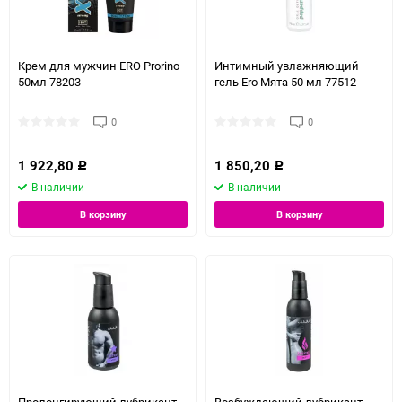
Крем для мужчин ERO Prorino
Интимный увлажняющий
50мл 78203
гель Ero Мята 50 мл 77512
0
0
1 922,80
1 850,20
Р
Р
В наличии
В наличии
В корзину
В корзину