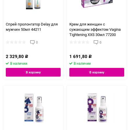
Спрей пролонгатор Delay для
Крем для женщин с
мужчин 50мл 44211
сужающим эффектом Vagina
Tightening XXS 30мл 77200
0
0
2 329,80
1 691,80
Р
Р
В наличии
В наличии
В корзину
В корзину