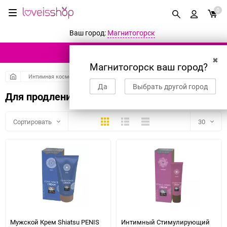
0
Ваш город:
Магнитогорск
КАТАЛОГ ТОВАРОВ
✖
Магнитогорск ваш город?
Интимная косметика
Гели, смазки и лубриканты
Да
Выбрать другой город
Для продления акта
Плитка
Подробно
Компактно
Сортировать
30
30
60
90
150
Мужской Крем Shiatsu PENIS
Интимный Стимулирующий