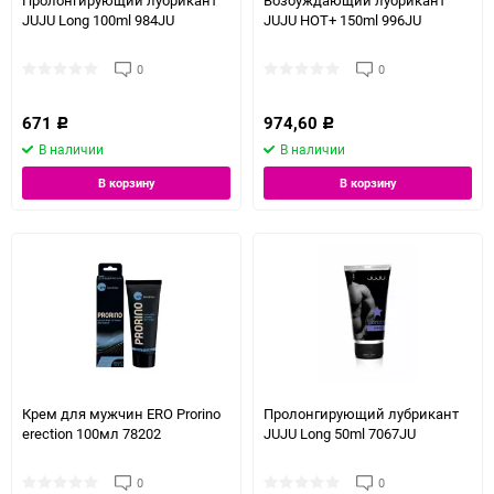
Пролонгирующий лубрикант
Возбуждающий лубрикант
JUJU Long 100ml 984JU
JUJU HOT+ 150ml 996JU
0
0
671
974,60
Р
Р
В наличии
В наличии
В корзину
В корзину
Крем для мужчин ERO Prorino
Пролонгирующий лубрикант
erection 100мл 78202
JUJU Long 50ml 7067JU
0
0