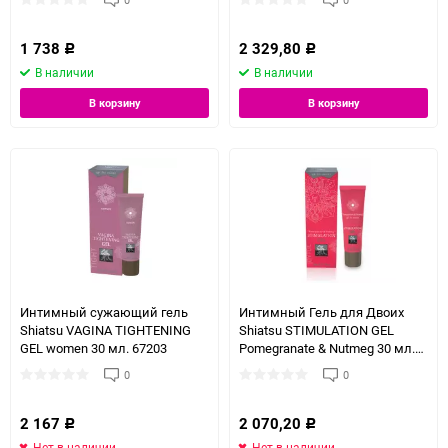
1 738
2 329,80
Р
Р
В наличии
В наличии
В корзину
В корзину
Интимный сужающий гель
Интимный Гель для Двоих
Shiatsu VAGINA TIGHTENING
Shiatsu STIMULATION GEL
GEL women 30 мл. 67203
Pomegranate & Nutmeg 30 мл.
67210
0
0
2 167
2 070,20
Р
Р
Нет в наличии
Нет в наличии