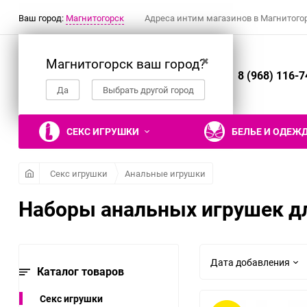
Ваш город:
Магнитогорск
Адреса интим магазинов в Магнитого
Магнитогорск ваш город?
✖
8 (968) 116-7
Да
Выбрать другой город
СЕКС ИГРУШКИ
БЕЛЬЕ И ОДЕЖ
Секс игрушки
Анальные игрушки
Наборы анальных игрушек д
Вибраторы
Ролевые костюмы
Наручники, манжеты
Гели, смазки и
Настольные эротические
Фаллоимитаторы
Эротическое белье
Кляпы
Презервативы
Эротические подарки и
лубриканты
игры
сувениры
Реалистичные вибраторы
Костюм горничной
Двусторонние
Трусики
Рельефные и фантазийные
Дата добавления
Съедобные гели и смазки
фаллоимитаторы
презервативы
Каталог товаров
Вибраторы для пар
Костюм медсестры
Трусики с поясом для
Гели и смазки для
Нереалистичные
чулок
Классические
Нереалистичные
Костюм зайки
Секс игрушки
вагинального секса
фаллоимитаторы
презервативы