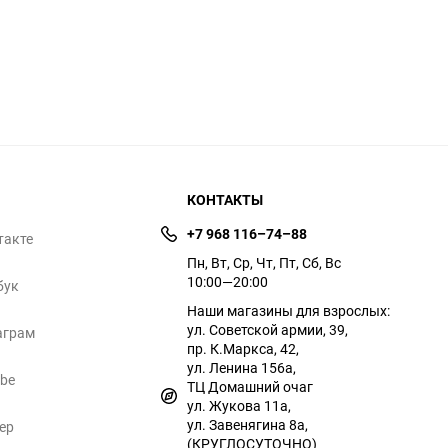
КОНТАКТЫ
+7 968 116–74–88
такте
Пн, Вт, Ср, Чт, Пт, Сб, Вс
10:00—20:00
бук
Наши магазины для взрослых:
ул. Советской армии, 39,
аграм
пр. К.Маркса, 42,
ул. Ленина 156а,
ube
ТЦ Домашний очаг
ул. Жукова 11а,
ул. Завенягина 8а,
ер
(КРУГЛОСУТОЧНО)