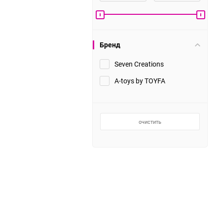
Ошейники, поводки
Веревки для бондажа
показать еще
показать еще
60
90
Бренд
150
Seven Creations
Большие размеры
A-toys by TOYFA
Секс куклы
Экстендеры и
Чулки и колготки
аксессуары
Трусики
очистить
Комбинации
показать еще