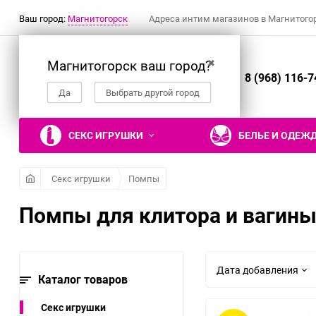
Ваш город:
Магнитогорск
Адреса интим магазинов в Магнитого
Магнитогорск ваш город?
✖
8 (968) 116-7
Да
Выбрать другой город
СЕКС ИГРУШКИ
БЕЛЬЕ И ОДЕЖ
Секс игрушки
Помпы
Помпы для клитора и вагин
Вибраторы
Ролевые костюмы
Наручники, манжеты
Гели, смазки и
Настольные эротические
Фаллоимитаторы
Эротическое белье
Кляпы
Презервативы
Эротические подарки и
лубриканты
игры
сувениры
Реалистичные вибраторы
Костюм горничной
Двусторонние
Трусики
Рельефные и фантазийные
Дата добавления
Съедобные гели и смазки
фаллоимитаторы
презервативы
Каталог товаров
Вибраторы для пар
Костюм медсестры
Трусики с поясом для
Гели и смазки для
Нереалистичные
чулок
Классические
Нереалистичные
Костюм зайки
Секс игрушки
вагинального секса
фаллоимитаторы
презервативы