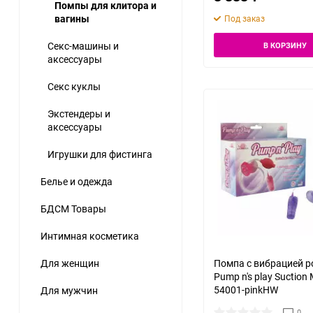
Помпы для клитора и
вагины
Под заказ
Игрушки для фистинга
Секс-машины и
В КОРЗИНУ
аксессуары
Секс куклы
Экстендеры и
аксессуары
Игрушки для фистинга
Белье и одежда
БДСМ Товары
Интимная косметика
Для женщин
Помпа с вибрацией р
Pump n's play Suction
54001-pinkHW
Для мужчин
0