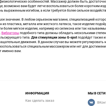
 физиологических особенностей. Массажер должен быть достаточно
ще, возможно вам будет легче воспользоваться более коротким изд
 выраженным изгибом, а если требуется более сильное воздейств
ьшое значение. В любом серьезном магазине, специализацией котор
из пластика, металла или жесткого латекса, такое изделие подой
сти более мягкое изделие, например из силикона или так называем
.
Вибраторы
подобного типа должны обладать несколькими степе
ульсирующего типа.
Для стимуляции зоны G-spot
подойдут также и
щательные движения. В данном случае вы можете регулировать не 
вы воспользоваться специальным массажером или нет для достижен
т именно вам.
ИНФОРМАЦИЯ
МЫ В СЕТИ
Как сделать заказ
ВКон