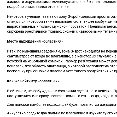
жидкости окружающими мочеиспускательный канал половыми же
подробно описывается это явление.
Игрушки для фистинга
Некоторые ученые называют зону G-spot - женской простатой,
стимуляция которой также вызывает сильнейшее возбуждение 
вырабатываемых только мужской простатой. Предполагается, ч
окружена эректильной тканью, схожей с каверозными телами в
Место нахождения
«
области G
»
:
Итак, по нынешним сведениям,
зона G-spot
находится на перед
сантиметров от входа во влагалище, а в некоторых случаях и
похожей на небольшой комочек. Размер разбухания может до
показали, что область влагалища, в которой расположена эта
поскольку при обычном половом акте такого воздействия не п
Как же найти эту
«
область G
»
:
В обычном, невозбужденном состоянии сделать это нелегко. Л
наступлением или сразу после оргазма, то есть тогда, когда эта
Для поисков наиболее подходящей будет поза, когда женщина 
Аккуратно введите два пальца во влагалище и изучите ту его 