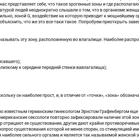
Анальные втулки с
Кремы-пролонгаторы
Электростимуляция
Фиксация и бондаж
ас представляет себе, что такое эрогенные зоны и где располагают
показать еще
украшениями
атурой людей неоднократно слышали о том, что в организме женщ
показать еще
Наборы для фиксации
авильно, зоной G, воздействие на которую приводит к мощнейшему 
показать еще
 объяснить, что же это все-таки такое. Попробуем приоткрыть заве
о называть эту зону, расположенную во влагалище. Наиболее распр
Боди и комбинезоны
Костюмы в сетку
Помпы
Секс-машины и
исавшего);
аксессуары
лизкому к середине передней стенки вавлагалища);
Помпы для груди
Секс-машины
Помпы для пениса
Аксессуары для секс-
Помпы для клитора и
машин
вагины
оскольку он наиболее прост, и, в отличие от
«
точки
»
,
«
зона
»
обознача
Секс-мебель
 известным германским гинекологом Эрнстом Графенбергом еще в 
американские сексологи повторно зафиксировали наличие этой зон
ор отрицают ее существование, другие дают крайне противоречивые
вопрос существования которой не менее спорен, со стимуляцией и
наиболее сильного оргазма и является так называемой женской эя