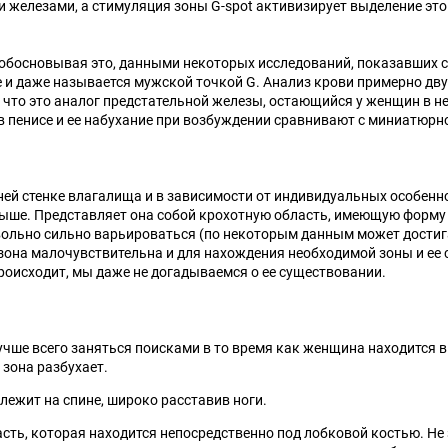
лезами, а стимуляция зоны G-spot активизирует выделение этой 
 обосновывая это, данными некоторых исследований, показавших с
и даже называется мужской точкой G. Анализ крови примерно двух
то это аналог предстательной железы, остающийся у женщин в не
 пенисе и ее набухание при возбуждении сравнивают с миниатюрн
ней стенке влагалища и в зависимости от индивидуальных особенн
 выше. Представляет она собой крохотную область, имеющую форму 
вольно сильно варьироваться (по некоторым данным может достиг
 зона малочувствительна и для нахождения необходимой зоны и ее 
роисходит, мы даже не догадываемся о ее существовании.
учше всего заняться поисками в то время как женщина находится 
 зона разбухает.
лежит на спине, широко расставив ноги.
часть, которая находится непосредственно под лобковой костью. Н