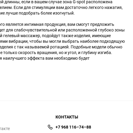
й длинны, если в вашем случае зона G-spot расположена
елием. Если для стимуляции вам достаточно легкого нажатия,
ие лучше подобрать более изогнутый.
ого является интимная продукция, вам смогут предложить
дет для слабочувствительной или расположенной глубоко зоны
ый гелевый массажер, подойдут также изделия, имеющие
нями вибрации, чтобы вы могли выбрать наиболее подходящую
зделия с так называемой ротацией. Подобные модели обычно
только скорость вращения, но и угол, и глубину изгиба.
ия наилучшего эффекта вам необходимо будет
КОНТАКТЫ
+7 968 116–74–88
такте