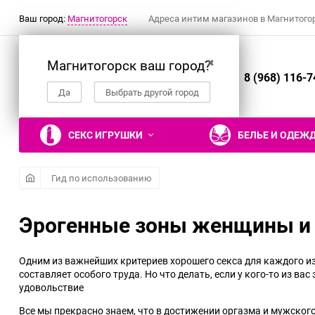
Ваш город:
Магнитогорск
Адреса интим магазинов в Магнитого
Магнитогорск ваш город?
✖
8 (968) 116-7
Да
Выбрать другой город
СЕКС ИГРУШКИ
БЕЛЬЕ И ОДЕЖ
Гид по использованию
Эрогенные зоны женщины и 
Вибраторы
Ролевые костюмы
Наручники, манжеты
Гели, смазки и
Настольные эротические
Фаллоимитаторы
Эротическое белье
Кляпы
Презервативы
Эротические подарки и
лубриканты
игры
сувениры
Реалистичные вибраторы
Костюм горничной
Двусторонние
Трусики
Рельефные и фантазийные
Одним из важнейших критериев хорошего секса для каждого из
Съедобные гели и смазки
фаллоимитаторы
презервативы
составляет особого труда. Но что делать, если у кого-то из ва
Вибраторы для пар
Костюм медсестры
Трусики с поясом для
удовольствие
Гели и смазки для
Нереалистичные
чулок
Классические
Нереалистичные
Костюм зайки
вагинального секса
фаллоимитаторы
презервативы
Все мы прекрасно знаем, что в достижении оргазма и мужског