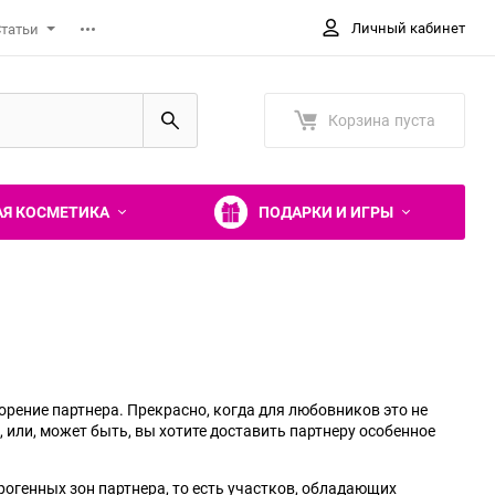
Личный кабинет
татьи
Корзина
пуста
Я КОСМЕТИКА
ПОДАРКИ И ИГРЫ
Кольца и насадки
Мужская одежда и
Щекоталки, перья
Косметика для ванны
Вагинальные шарики
Аксессуары
Стеки, шлепалки
Хранение и уход за секс-
белье
игрушками
Насадки на пальцы
Релакс-средства
Тренажеры интимных
Перчатки
орение партнера. Прекрасно, когда для любовников это не
Игровые костюмы
мышц
а, или, может быть, вы хотите доставить партнеру особенное
Наборы колец и насадок
Шампуни, гели для душа
Чокеры
Трусы
Вагинальные шарики
Лассо и утяжки на пенис
Эротические маски
огенных зон партнера, то есть участков, обладающих