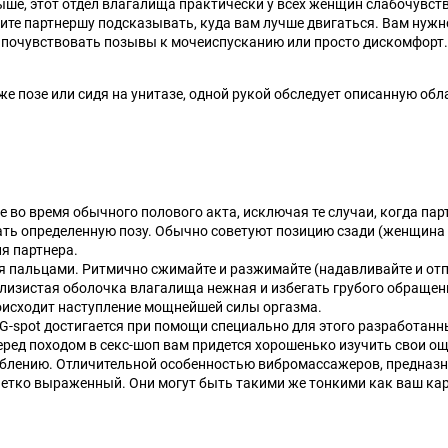
ше, этот отдел влагалища практически у всех женщин слабочувст
сите партнершу подсказывать, куда вам лучше двигаться. Вам нуж
 почувствовать позывы к мочеиспусканию или просто дискомфорт
й же позе или сидя на унитазе, одной рукой обследует описанную о
е во время обычного полового акта, исключая те случаи, когда па
ать определенную позу. Обычно советуют позицию сзади (женщина 
я партнера.
мя пальцами. Ритмично сжимайте и разжимайте (надавливайте и отп
лизистая оболочка влагалища нежная и избегать грубого обращения
оисходит наступление мощнейшей силы оргазма.
 G-spot достигается при помощи специально для этого разработан
перед походом в секс-шоп вам придется хорошенько изучить свои о
облению.
Отличительной особенностью вибромассажеров, предназна
 четко выраженный. Они могут быть такими же тонкими как ваш ка