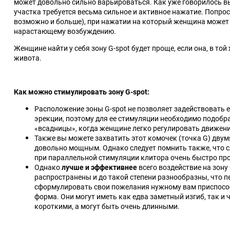
может довольно сильно варьироваться. Как уже говорилось вы
участка требуется весьма сильное и активное нажатие. Попро
возможно и больше), при нажатии на который женщина может
нарастающему возбуждению.
Женщине найти у себя зону G-spot будет проще, если она, в то
живота.
Как можно стимулировать зону G-spot:
Расположение зоны G-spot не позволяет задействовать е
эрекции, поэтому для ее стимуляции необходимо подобр
«
всадницы
»
, когда женщине легко регулировать движени
Также вы можете захватить этот комочек (точка G) дву
довольно мощным. Однако следует помнить также, что с
при параллельной стимуляции клитора очень быстро пр
Однако
лучше и эффективнее
всего воздействие на зону
распространены и до такой степени разнообразны, что 
сформулировать свои пожелания нужному вам приспос
форма. Они могут иметь как едва заметный изгиб, так и
короткими, а могут быть очень длинными.