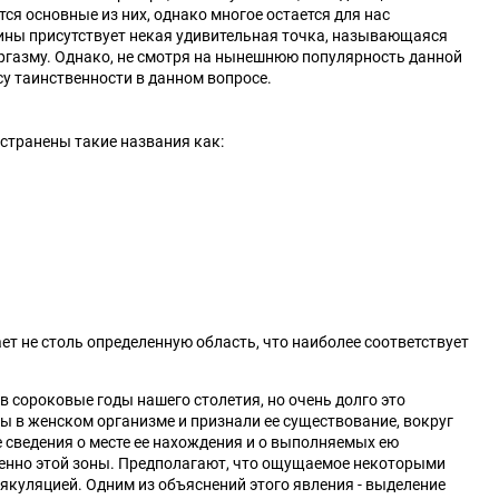
Ошейники, поводки
Веревки для бондажа
ся основные из них, однако многое остается для нас
показать еще
показать еще
ины присутствует некая удивительная точка, называющаяся
оргазму. Однако, не смотря на нынешнюю популярность данной
су таинственности в данном вопросе.
остранены такие названия как:
Большие размеры
Секс куклы
Экстендеры и
Чулки и колготки
аксессуары
Трусики
Комбинации
показать еще
ет не столь определенную область, что наиболее соответствует
сороковые годы нашего столетия, но очень долго это
ы в женском организме и признали ее существование, вокруг
 сведения о месте ее нахождения и о выполняемых ею
менно этой зоны. Предполагают, что ощущаемое некоторыми
куляцией. Одним из объяснений этого явления - выделение