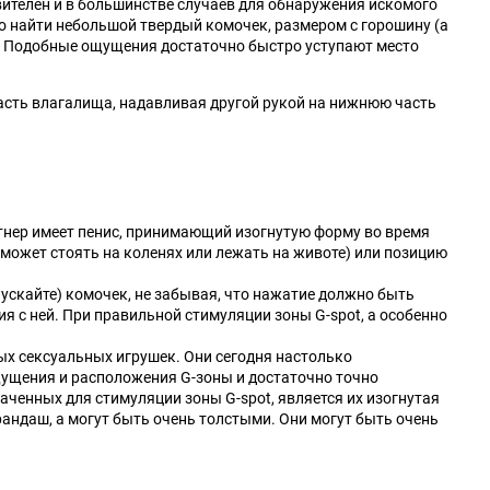
вителен и в большинстве случаев для обнаружения искомого
но найти небольшой твердый комочек, размером с горошину (а
. Подобные ощущения достаточно быстро уступают место
бласть влагалища, надавливая другой рукой на нижнюю часть
ртнер имеет пенис, принимающий изогнутую форму во время
может стоять на коленях или лежать на животе) или позицию
ускайте) комочек, не забывая, что нажатие должно быть
 с ней. При правильной стимуляции зоны G-spot, а особенно
ных сексуальных игрушек. Они сегодня настолько
щущения и расположения G-зоны и достаточно точно
ченных для стимуляции зоны G-spot, является их изогнутая
рандаш, а могут быть очень толстыми. Они могут быть очень