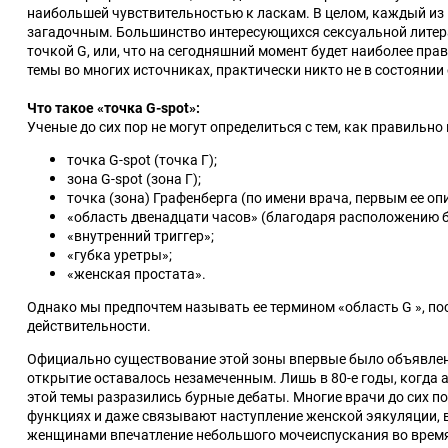
вибраторы
Корсеты, топы
Оковы и поножи
Зажимы для сосков
наибольшей чувствительностью к ласкам. В целом, каждый из н
показать еще
Гели и смазки для
Реалистичные
Ароматизированные
загадочным. Большинство интересующихся сексуальной литер
показать еще
показать еще
анального секса
фаллоимитаторы
точкой G, или, что на сегодняшний момент будет наиболее пр
показать еще
темы во многих источниках, практически никто не в состоянии
показать еще
Что такое
«
точка G-spot
»
:
Ученые до сих пор не могут определиться с тем, как правильн
точка G-spot (точка Г);
Эротические платья,
Портупеи
зона G-spot (зона Г);
БДСМ наборы
Страпоны
юбки
Стимуляторы клитора
точка (зона) Графенберга (по имени врача, первым ее оп
Средства для массажа
Интимная гигиена
«область двенадцати часов» (благодаря расположению б
Безремневые страпоны
Вибромассажеры клитора и
«
внутренний триггер
»;
Массажные свечи
наружных интимных зон
Страпоны на креплении
«
губка уретры
»
;
Гели и масла
Вакуумные стимуляторы
«
женская простата
»
.
Трусики для страпонов
клитора
Однако мы предпочтем называть ее термином
«
область G
»
, п
показать еще
Вибропули
действительности.
показать еще
Официально существование этой зоны впервые было объявлено
открытие оставалось незамеченным. Лишь в 80-е годы, когда 
этой темы разразились бурные дебаты. Многие врачи до сих п
функциях и даже связывают наступление женской эякуляции, 
женщинами впечатление небольшого мочеиспускания во время 