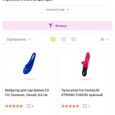
показать еще
Фильтр
Плитка
Подробно
Компактно
Сортировать
30
30
60
90
150
Вибратор для пар Nalone CO
Пульсатор Fun Factory BI
CO, Силикон, Синий, 8,6 см
STRONIC FUSION: красный
3
1