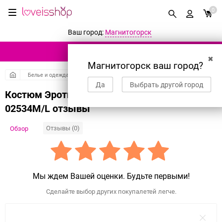
0
Ваш город:
Магнитогорск
КАТАЛОГ ТОВАРОВ
✖
Магнитогорск ваш город?
Белье и одежда
Ролевые костюмы
Костюм зайки
Костюм Эро
Да
Выбрать другой город
Костюм Эротический зайка черный
02534M/L отзывы
Отзывы (0)
Обзор
Мы ждем Вашей оценки. Будьте первыми!
Сделайте выбор других покупалетей легче.