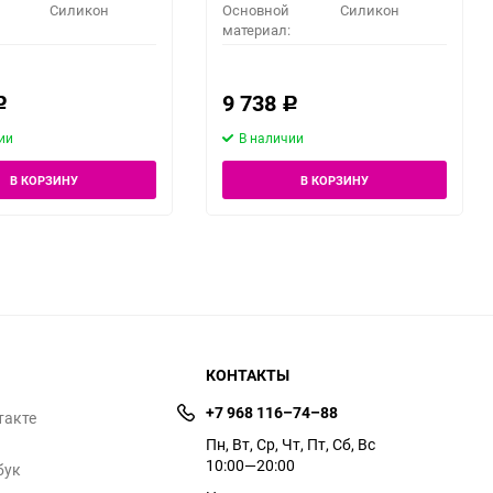
Силикон
Основной
Силикон
материал:
9 738
Р
Р
ии
В наличии
В КОРЗИНУ
В КОРЗИНУ
КОНТАКТЫ
+7 968 116–74–88
такте
Пн, Вт, Ср, Чт, Пт, Сб, Вс
10:00—20:00
бук