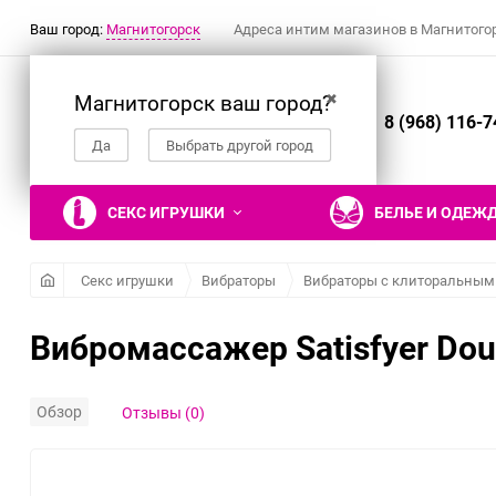
Ваш город:
Магнитогорск
Адреса интим магазинов в Магнитого
Магнитогорск ваш город?
✖
8 (968) 116-7
Да
Выбрать другой город
СЕКС ИГРУШКИ
БЕЛЬЕ И ОДЕЖ
Секс игрушки
Вибраторы
Вибраторы с клиторальным
Вибромассажер Satisfyer Doub
Вибраторы
Ролевые костюмы
Наручники, манжеты
Гели, смазки и
Настольные эротические
Фаллоимитаторы
Эротическое белье
Кляпы
Презервативы
Эротические подарки и
лубриканты
игры
сувениры
Реалистичные вибраторы
Костюм горничной
Двусторонние
Трусики
Рельефные и фантазийные
Обзор
Отзывы (0)
Съедобные гели и смазки
фаллоимитаторы
презервативы
Вибраторы для пар
Костюм медсестры
Трусики с поясом для
Гели и смазки для
Нереалистичные
чулок
Классические
Нереалистичные
Костюм зайки
вагинального секса
фаллоимитаторы
презервативы