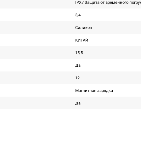
IPX7 Защита от временного погру
3,4
Силикон
КИТАЙ
15,5
Да
12
Магнитная зарядка
Да