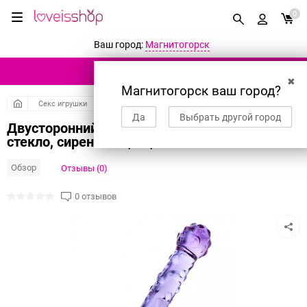
0
Ваш город:
Магнитогорск
КАТАЛОГ ТОВАРОВ
✖
Магнитогорск ваш город?
Секс игрушки
Фаллоимитаторы
Двусторонние фаллоимитаторы
Да
Выбрать другой город
Двусторонний фаллоимитатор Sexus Glass,
стекло, сиреневый, 19,5 см
Обзор
Отзывы (0)
0 отзывов