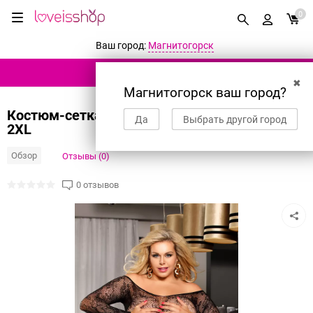
0
Ваш город:
Магнитогорск
КАТАЛОГ ТОВАРОВ
✖
Магнитогорск ваш город?
Костюм-сетка Candy Girl Colorado черный,
Да
Выбрать другой город
2XL
Обзор
Отзывы (0)
0 отзывов