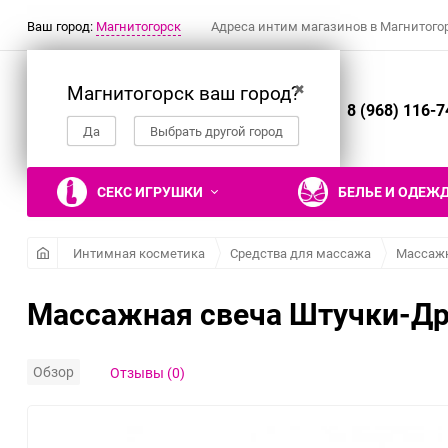
Ваш город:
Магнитогорск
Адреса интим магазинов в Магнитого
Магнитогорск ваш город?
✖
8 (968) 116-7
Да
Выбрать другой город
СЕКС ИГРУШКИ
БЕЛЬЕ И ОДЕЖ
Интимная косметика
Средства для массажа
Массаж
Массажная свеча Штучки-Дрюч
Вибраторы
Ролевые костюмы
Наручники, манжеты
Гели, смазки и
Настольные эротические
Фаллоимитаторы
Эротическое белье
Кляпы
Презервативы
Эротические подарки и
лубриканты
игры
сувениры
Реалистичные вибраторы
Костюм горничной
Двусторонние
Трусики
Рельефные и фантазийные
Обзор
Отзывы (0)
Съедобные гели и смазки
фаллоимитаторы
презервативы
Вибраторы для пар
Костюм медсестры
Трусики с поясом для
Гели и смазки для
Нереалистичные
чулок
Классические
Нереалистичные
Костюм зайки
вагинального секса
фаллоимитаторы
презервативы