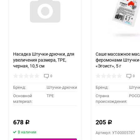
Насадка Штучки-дрючки, для
Саше массажное мас
увеличения размера, TPE,
феромонами Штучки
черная, 10,5 см
«Эгоист», 5 г
0
0
Бренд:
Штучки-дрючки
Бренд:
Штуч
Основной
TPE
Страна
РОСС
материал:
происхождения:
678
205
Р
Р
В наличии
Артикул: УТ-00005707