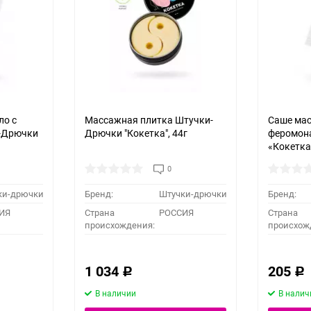
ло с
Массажная плитка Штучки-
Саше мас
-Дрючки
Дрючки "Кокетка", 44г
феромон
«Кокетка
0
ки-дрючки
Бренд:
Штучки-дрючки
Бренд:
ИЯ
Страна
РОССИЯ
Страна
происхождения:
происхож
1 034
205
Р
Р
В наличии
В налич