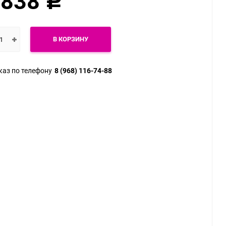
 838
Р
Ошейники, поводки
Веревки для бондажа
показать еще
показать еще
В КОРЗИНУ
каз по телефону
8 (968) 116-74-88
Большие размеры
Секс куклы
Экстендеры и
Чулки и колготки
аксессуары
Трусики
Комбинации
показать еще