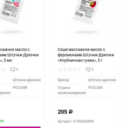
сажное масло с
Саше массажное масло с
ами Штучки-Дрючки
феромонами Штучки-Дрючки
», 5 мл
«Клубничная гуава», 5 г
0
0
Штучки-дрючки
Бренд:
Штучки-дрючки
РОССИЯ
Страна
РОССИЯ
дения:
происхождения:
205
Р
ии
Артикул: УТ-00004898