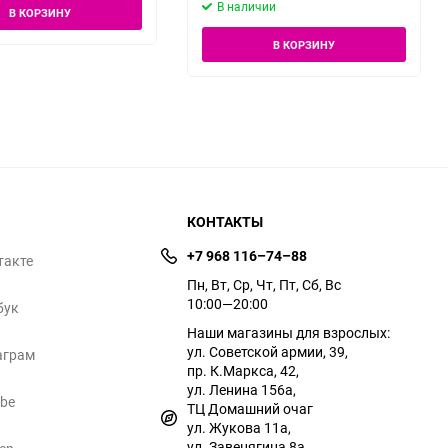
В наличии
В КОРЗИНУ
В КОРЗИНУ
КОНТАКТЫ
+7 968 116–74–88
такте
Пн, Вт, Ср, Чт, Пт, Сб, Вс
10:00—20:00
бук
Наши магазины для взрослых:
ул. Советской армии, 39,
аграм
пр. К.Маркса, 42,
ул. Ленина 156а,
ube
ТЦ Домашний очаг
ул. Жукова 11а,
ул. Завенягина 8а,