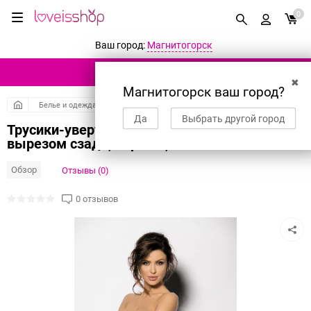
0
Ваш город:
Магнитогорск
КАТАЛОГ ТОВАРОВ
✖
Магнитогорск ваш город?
Белье и одежда
Эротическое белье
Трусики
Да
Выбрать другой город
Трусики-уверты Angels Never Sin Santige с
вырезом сзади, черные, M
Обзор
Отзывы (0)
0 отзывов