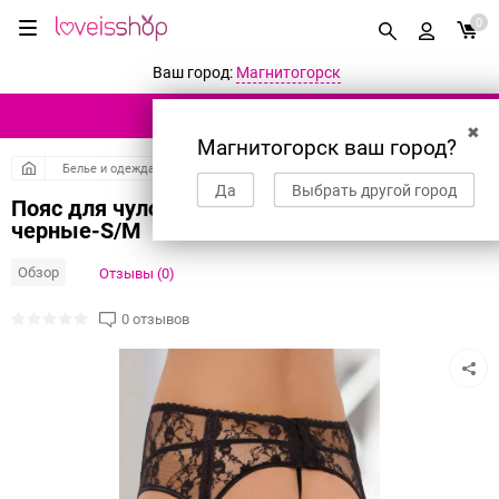
0
Ваш город:
Магнитогорск
КАТАЛОГ ТОВАРОВ
✖
Магнитогорск ваш город?
Белье и одежда
Эротическое белье
Трусики с поясом для чулок
Да
Выбрать другой город
Пояс для чулок на косточках и стринги
черные-S/M
Обзор
Отзывы (0)
0 отзывов