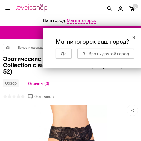
0
Ваш город:
Магнитогорск
КАТАЛОГ ТОВАРОВ
✖
Магнитогорск ваш город?
Белье и одежда
Эротическое белье
Трусики с поясом для чулок
Да
Выбрать другой город
Эротические трусики-пояс Erolanta Lingerie
Collection с высокой посадкой, черные (50-
52)
Обзор
Отзывы (0)
0 отзывов