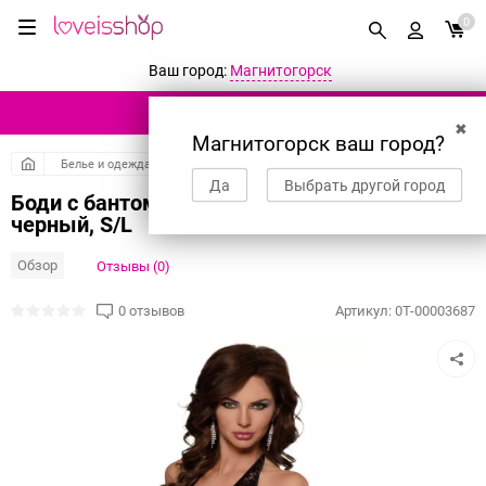
0
Ваш город:
Магнитогорск
КАТАЛОГ ТОВАРОВ
✖
Магнитогорск ваш город?
Белье и одежда
Боди и комбинезоны
Да
Выбрать другой город
Боди с бантом сзади SoftLine Collection Silvia,
черный, S/L
Обзор
Отзывы (0)
0 отзывов
Артикул:
0T-00003687