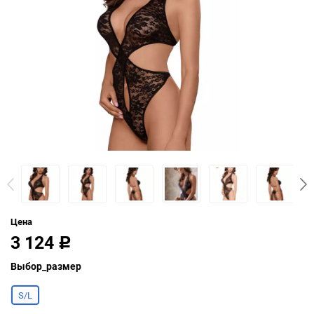
Цена
3 124
Р
Выбор_размер
S/L