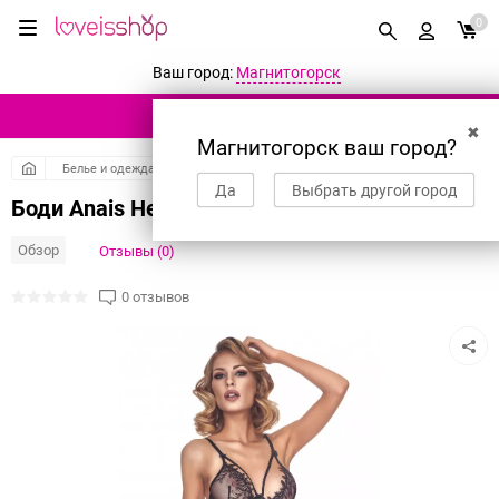
0
Ваш город:
Магнитогорск
КАТАЛОГ ТОВАРОВ
✖
Магнитогорск ваш город?
Белье и одежда
Боди и комбинезоны
Да
Выбрать другой город
Боди Anais Helike кружевное, черный, L
Обзор
Отзывы (0)
0 отзывов