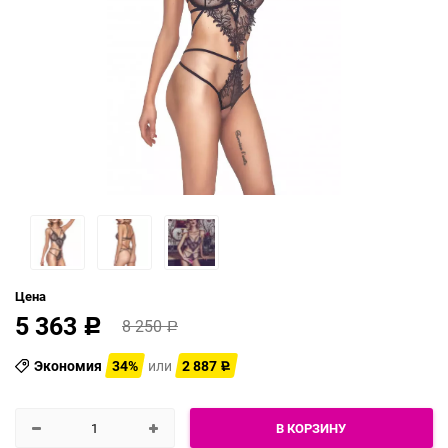
Цена
5 363
8 250
Р
Р
Экономия
34%
или
2 887
Р
В КОРЗИНУ