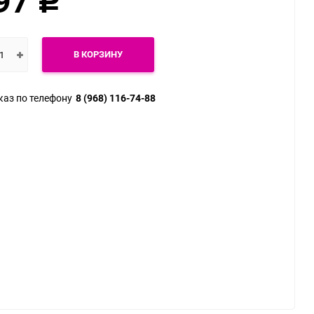
97
Р
Ошейники, поводки
Веревки для бондажа
показать еще
показать еще
В КОРЗИНУ
каз по телефону
8 (968) 116-74-88
Большие размеры
Секс куклы
Экстендеры и
Чулки и колготки
аксессуары
Трусики
Комбинации
показать еще