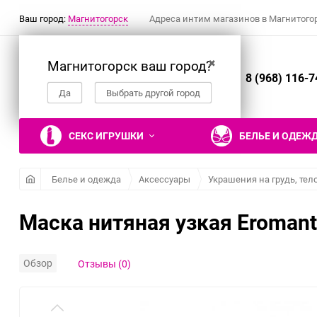
Ваш город:
Магнитогорск
Адреса интим магазинов в Магнитого
Магнитогорск ваш город?
✖
8 (968) 116-7
Да
Выбрать другой город
СЕКС ИГРУШКИ
БЕЛЬЕ И ОДЕЖ
Белье и одежда
Аксессуары
Украшения на грудь, тел
Маска нитяная узкая Eromanti
Вибраторы
Ролевые костюмы
Наручники, манжеты
Гели, смазки и
Настольные эротические
Фаллоимитаторы
Эротическое белье
Кляпы
Презервативы
Эротические подарки и
лубриканты
игры
сувениры
Реалистичные вибраторы
Костюм горничной
Двусторонние
Трусики
Рельефные и фантазийные
Обзор
Отзывы (0)
Съедобные гели и смазки
фаллоимитаторы
презервативы
Вибраторы для пар
Костюм медсестры
Трусики с поясом для
Гели и смазки для
Нереалистичные
чулок
Классические
Нереалистичные
Костюм зайки
вагинального секса
фаллоимитаторы
презервативы