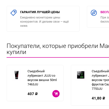
Игрушки для фистинга
ГАРАНТИЯ ЛУЧШЕЙ ЦЕНЫ
БЕСП
Ежедневно мониторим цены
При з
конкурентов. И делаем свои — ещё
беспл
ниже.
Покупатели, которые приобрели Маск
купили
Съедобный
Съедобный
лубрикант JUJU со
лубрикант 
вкусом вишни 50ml
вкусом тро
7463JU
фруктов Са
7753JU
407
Р
41,80
Р