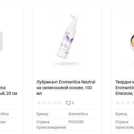
Лубрикант Eromantica Neutral
Твердое 
ica
на силиконовой основе, 100
Eromantic
ый, 20 см
мл
блеском, 
0
ntica
Бренд:
Eromantica
Бренд:
кон
Страна
РОССИЯ
Страна
происхождения:
происхож