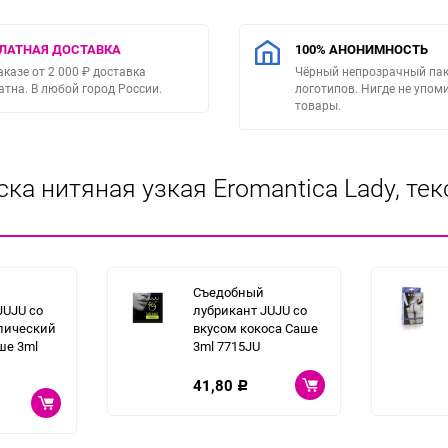
ЛАТНАЯ ДОСТАВКА
100% АНОНИМНОСТЬ
аказе от 2 000 ₽ доставка
Чёрный непрозрачный пак
атна. В любой город России.
логотипов. Нигде не упо
товары.
а нитяная узкая Eromantica Lady, текс
Съедобный
JUJU со
лубрикант JUJU со
пический
вкусом кокоса Саше
ше 3ml
3ml 7715JU
41,80
Р