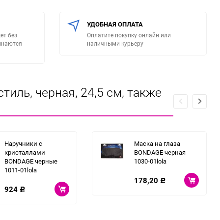
УДОБНАЯ ОПЛАТА
ет без
Оплатите покупку онлайн или
минаются
наличными курьеру
тиль, черная, 24,5 см, также
Наручники с
Маска на глаза
кристаллами
BONDAGE черная
BONDAGE черные
1030-01lola
1011-01lola
178,20
Р
924
Р