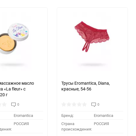
массажное масло
Трусы Eromantica, Diana,
a «La fleur» с
красные, 54-56
20 г
0
0
Eromantica
Бренд:
Eromantica
РОССИЯ
Страна
РОССИЯ
дения:
происхождения: