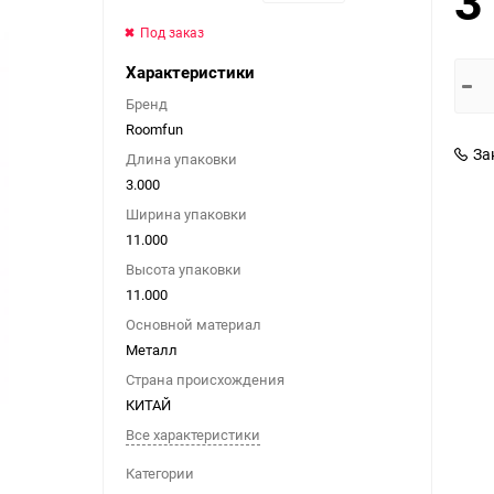
3
Анальные втулки с
Кремы-пролонгаторы
Электростимуляция
Фиксация и бондаж
показать еще
украшениями
Под заказ
показать еще
Наборы для фиксации
показать еще
Характеристики
Бренд
Roomfun
За
Длина упаковки
Боди и комбинезоны
Костюмы в сетку
3.000
Помпы
Секс-машины и
Ширина упаковки
аксессуары
Помпы для груди
11.000
Секс-машины
Высота упаковки
Помпы для пениса
11.000
Аксессуары для секс-
Помпы для клитора и
машин
Основной материал
вагины
Металл
Секс-мебель
Страна происхождения
КИТАЙ
Все характеристики
Категории