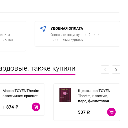
УДОБНАЯ ОПЛАТА
ет без
Оплатите покупку онлайн или
минаются
наличными курьеру
ардовые, также купили
Маска TOYFA Theatre
Щекоталка TOYFA
эластичная красная
Theatre, пластик,
перо, фиолетовая
1 874
Р
537
Р