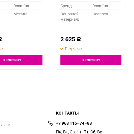
Roomfun
Бренд:
Roomfun
Металл
Основной
Неопрен
материал:
2 625
Р
Р
аз
Под заказ
В КОРЗИНУ
В КОРЗИНУ
КОНТАКТЫ
+7 968 116–74–88
такте
Пн, Вт, Ср, Чт, Пт, Сб, Вс