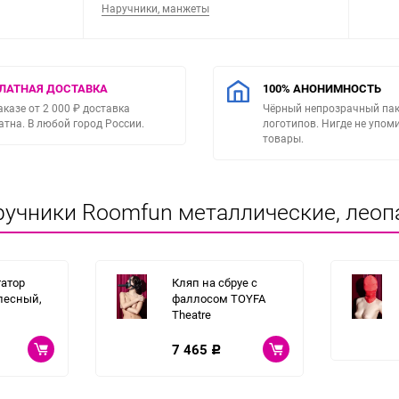
Наручники, манжеты
ЛАТНАЯ ДОСТАВКА
100% АНОНИМНОСТЬ
аказе от 2 000 ₽ доставка
Чёрный непрозрачный пак
атна. В любой город России.
логотипов. Нигде не упо
товары.
ручники Roomfun металлические, леоп
атор
Кляп на сбруе с
лесный,
фаллосом TOYFA
Theatre
7 465
Р