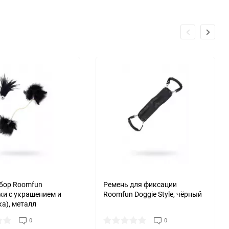
бор Roomfun
Ремень для фиксации
ки с украшением и
Roomfun Doggie Style, чёрный
а), металл
0
0