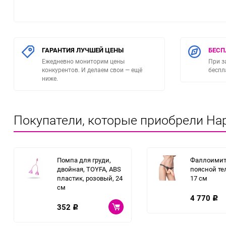
Игрушки для фистинга
ГАРАНТИЯ ЛУЧШЕЙ ЦЕНЫ
БЕСП
Ежедневно мониторим цены
При з
конкурентов. И делаем свои — ещё
беспл
ниже.
Покупатели, которые приобрели На
Помпа для груди,
Фаллоимит
двойная, TOYFA, ABS
поясной те
пластик, розовый, 24
17 см
см
4 770
Р
352
Р