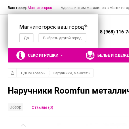
Ваш город:
Магнитогорск
Адреса интим магазинов в Магнитого
Магнитогорск ваш город?
✖
8 (968) 116-7
Да
Выбрать другой город
СЕКС ИГРУШКИ
БЕЛЬЕ И ОДЕЖ
БДСМ Товары
Наручники, манжеты
Наручники Roomfun металли
Вибраторы
Ролевые костюмы
Наручники, манжеты
Гели, смазки и
Настольные эротические
Фаллоимитаторы
Эротическое белье
Кляпы
Презервативы
Эротические подарки и
лубриканты
игры
сувениры
Реалистичные вибраторы
Костюм горничной
Двусторонние
Трусики
Рельефные и фантазийные
Обзор
Отзывы (0)
Съедобные гели и смазки
фаллоимитаторы
презервативы
Вибраторы для пар
Костюм медсестры
Трусики с поясом для
Гели и смазки для
Нереалистичные
чулок
Классические
Нереалистичные
Костюм зайки
вагинального секса
фаллоимитаторы
презервативы