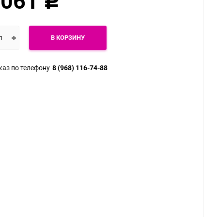
 061
Р
Ошейники, поводки
Веревки для бондажа
показать еще
показать еще
В КОРЗИНУ
каз по телефону
8 (968) 116-74-88
Большие размеры
Секс куклы
Экстендеры и
Чулки и колготки
аксессуары
Трусики
Комбинации
показать еще