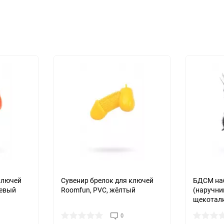
ключей
Сувенир брелок для ключей
БДСМ на
жевый
Roomfun, PVC, жёлтый
(наручни
щекоталк
0